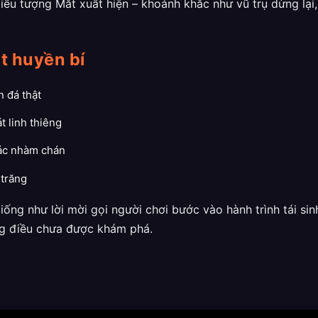
iểu tượng Mắt xuất hiện – khoảnh khắc như vũ trụ dừng lại
t huyền bí
n đá thật
t linh thiêng
iác nhàm chán
 trăng
giống như lời mời gọi người chơi bước vào hành trình tái si
ng điều chưa được khám phá.