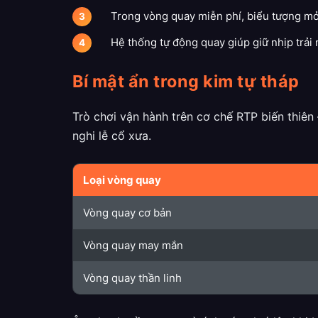
Trong vòng quay miễn phí, biểu tượng m
Hệ thống tự động quay giúp giữ nhịp trả
Bí mật ẩn trong kim tự tháp
Trò chơi vận hành trên cơ chế RTP biến thiên –
nghi lễ cổ xưa.
Loại vòng quay
Vòng quay cơ bản
Vòng quay may mắn
Vòng quay thần linh