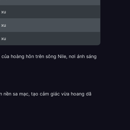
 xu
 xu
 xu
 của hoàng hôn trên sông Nile, nơi ánh sáng
rên nền sa mạc, tạo cảm giác vừa hoang dã