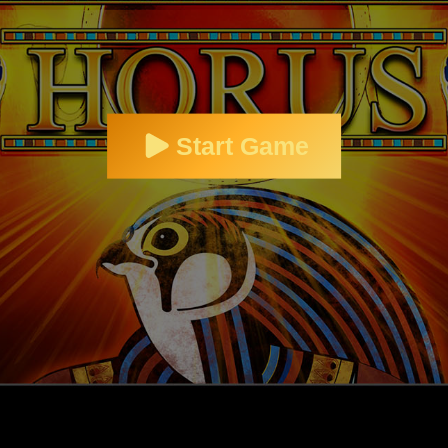
Start Game