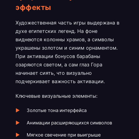
эффекты
Художественная часть игры выдержана в
духе египетских легенд. На фоне
виднеются колонны храмов, а символы
украшены золотом и синим орнаментом.
При активации бонусов барабаны
озаряются светом, а сам глаз Гора
начинает сиять, что визуально
подчеркивает важность активации.
Ключевые визуальные элементы:
Золотые тона интерфейса
Анимации расширяющихся символов
Мягкое свечение при выигрыше