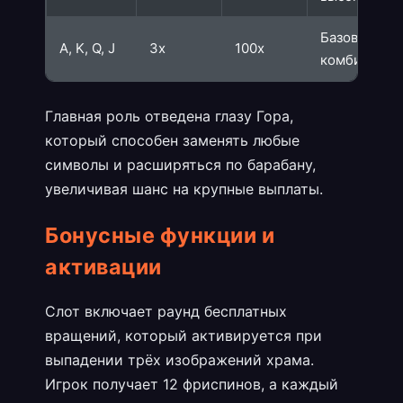
Базовые
A, K, Q, J
3x
100x
комбинации
Главная роль отведена глазу Гора,
который способен заменять любые
символы и расширяться по барабану,
увеличивая шанс на крупные выплаты.
Бонусные функции и
активации
Слот включает раунд бесплатных
вращений, который активируется при
выпадении трёх изображений храма.
Игрок получает 12 фриспинов, а каждый