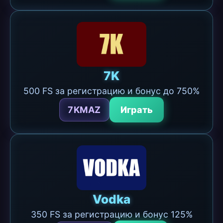
7K
500 FS за регистрацию и бонус до 750%
7KMAZ
Играть
Vodka
350 FS за регистрацию и бонус 125%