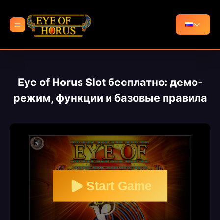
Eye of Horus Slot бесплатно: демо-
режим, функции и базовые правила
Start Game