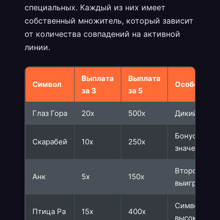
специальных. Каждый из них имеет
собственный множитель, который зависит
от количества совпадений на активной
линии.
Выплата
Выплата
Символ
Особенност
за 3
за 5
Глаз Гора
20x
500x
Дикий симв
Бонусное
Скарабей
10x
250x
значение
Второстепе
Анк
5x
150x
выигрыш
Символ
Птица Ра
15x
400x
высокого ур